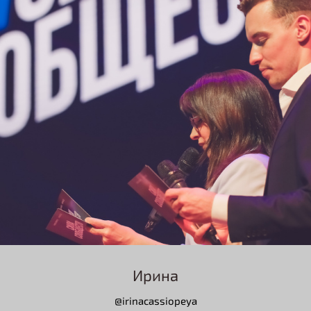
Ирина
@irinacassiopeya