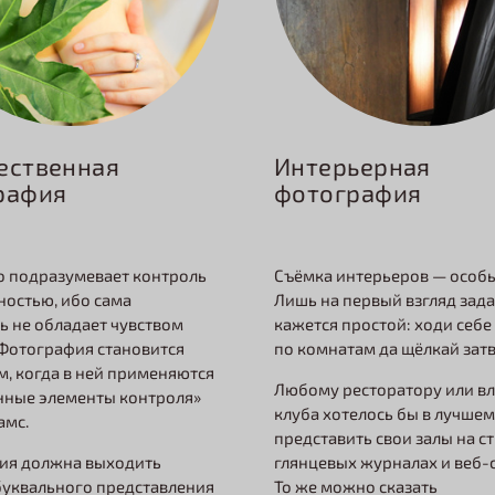
Интерьерная
ественная
фотография
рафия
Съёмка интерьеров — особ
о подразумевает контроль
Лишь на первый взгляд зад
ностью, ибо сама
кажется простой: ходи себе
ь не обладает чувством
по комнатам да щёлкай зат
 Фотография становится
м, когда в ней применяются
Любому ресторатору или в
нные элементы контроля»
клуба хотелось бы в лучшем
амс.
представить свои залы на с
глянцевых журналах и веб-с
ия должна выходить
То же можно сказать
буквального представления