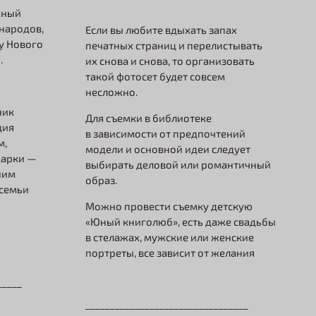
жный
народов,
Если вы любите вдыхать запах
у Нового
печатных страниц и перелистывать
ю.
их снова и снова, то организовать
такой фотосет будет совсем
несложно.
ник
Для съемки в библиотеке
ция
в зависимости от предпочтений
м,
модели и основной идеи следует
дарки —
выбирать деловой или романтичный
ним
образ.
 семьи
Можно провести съемку детскую
«Юный книголюб», есть даже свадьбы
в стелажах, мужские или женские
портреты, все зависит от желания
_____
_________________________________