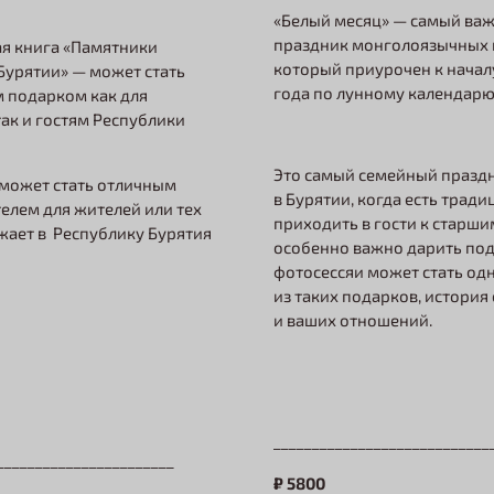
«Белый месяц» — самый ва
праздник монголоязычных 
я книга «Памятники
который приурочен к начал
урятии» — может стать
года по лунному календар
 подарком как для
так и гостям Республики
Это самый семейный празд
 может стать отличным
в Бурятии, когда есть тради
елем для жителей или тех
приходить в гости к старши
жает в Республику Бурятия
особенно важно дарить по
фотосессяи может стать од
из таких подарков, история
и ваших отношений.
____________________________
_______________________
₽
5800