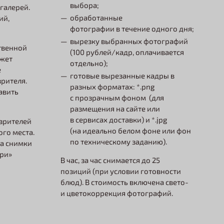
выбора;
галерей.
обработанные
ий,
фотографии в течение одного дня;
вырезку выбранных фотографий
твенной
(100 рублей/кадр, оплачивается
жет
отдельно);
е
готовые вырезанные кадры в
рителя.
разных форматах: *.png
авить
с прозрачным фоном (для
размещения на сайте или
в сервисах доставки) и *.jpg
зрителей
(на идеально белом фоне или фон
го места.
по техническому заданию).
на снимки
ри»
В час, за час снимается до 25
позиций (при условии готовности
блюд). В стоимость включена свето-
и цветокоррекция фотографий.