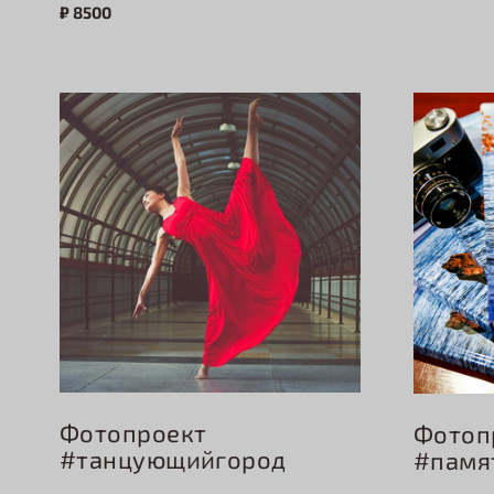
₽
8500
Фотопроект
Фотоп
#танцующийгород
#памя