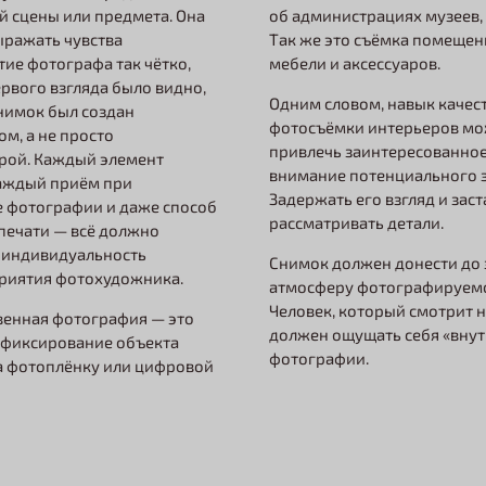
об администрациях музеев, 
 сцены или предмета. Она
Так же это съёмка помещен
ражать чувства
мебели и аксессуаров.
тие фотографа так чётко,
ервого взгляда было видно,
Одним словом, навык качес
снимок был создан
фотосъёмки интерьеров мо
м, а не просто
привлечь заинтересованно
рой. Каждый элемент
внимание потенциального з
каждый приём при
Задержать его взгляд и заст
 фотографии и даже способ
рассматривать детали.
печати — всё должно
 индивидуальность
Снимок должен донести до 
риятия фотохудожника.
атмосферу фотографируемо
Человек, который смотрит 
венная фотография — это
должен ощущать себя «внут
 фиксирование объекта
фотографии.
а фотоплёнку или цифровой
.