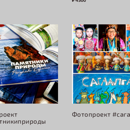
₽ 4500
роект
Фотопроект #саг
тникиприроды