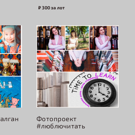
₽ 300 за лот
Фотопроект
аалган
#люблючитать