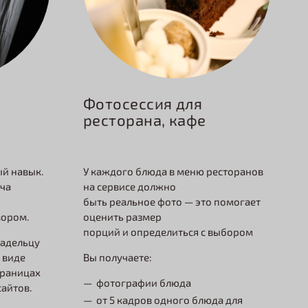
Фотосессия для
ресторана, кафе
У каждого блюда в меню ресторанов
ый навык.
на сервисе должно
ача
быть реальное фото — это помогает
оценить размер
вором.
порций и определиться с выбором
ладельцу
Вы получаете:
 виде
траницах
фотографии блюда
айтов.
от 5 кадров одного блюда для