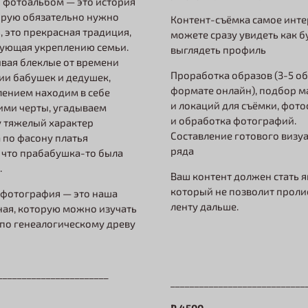
 фотоальбом — это история
орую обязательно нужно
Контент-съёмка самое инте
, это прекрасная традиция,
можете сразу увидеть как б
вующая укреплению семьи.
выглядеть профиль
вая блеклые от времени
Проработка образов (3-5 об
и бабушек и дедушек,
формате онлайн), подбор 
лением находим в себе
и локаций для съёмки, фото
ими черты, угадываем
и обработка фотографий.
у тяжелый характер
Составление готового визу
а по фасону платья
ряда
 что прабабушка-то была
.
Ваш контент должен стать я
который не позволит проли
 фотография — это наша
ленту дальше.
ая, которую можно изучать
 по генеалогическому древу
_______________________
____________________________