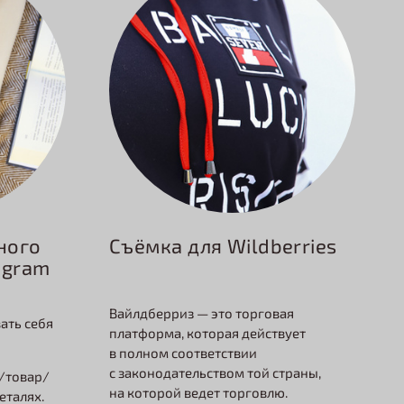
Съёмка для Wildberries
ного
agram
Вайлдберриз — это торговая
ать себя
платформа, которая действует
в полном соответствии
с законодательством той страны,
/товар/
на которой ведет торговлю.
еталях.