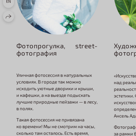
EN
Фотопрогулка, street-
Худож
фотография
фотог
Уличная фотосессия в натуральных
«Искусств
условиях. В городе так можно
над реаль
исходить уютные дворики и крыши,
реальност
и кафешки, а на выезде подыскать
эстетики.
лучшие природные пейзажи — в лесу,
искусство
в полях.
определе
Ансель Ад
Такая фотосессия не привязана
ко времени! Мы не смотрим на часы,
Фотограф
сколько там осталось. Есть время,
за рамки 