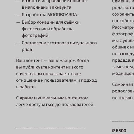
Разбор и исправление ошибок
Семейный
в наполнении аккаунта
рода, кот
сохранить
Разработка MOODBOARDA
способст
Выбор локаций для съёмки,
Рассматри
фотосессия и обработка
фотографи
фотографий.
мы с удив
Составление готового визуального
общие с н
ряда
по взгляд
прадеда, 
Ваш контент — ваше «лицо». Когда
замечаем,
вы публикуете контент низкого
модницей
качества, вы показываете свое
отношение к пользователям и подход
Семейная
к работе.
родословн
не только
С ярким и уникальным контентом
легче достучаться до пользователей.
__________
_________________________________
₽
6500